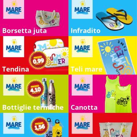
Borsetta juta
Infradito
Tendina
Teli mare
Bottiglie termiche
Canotta