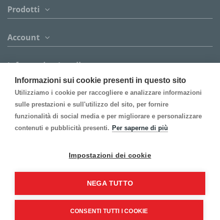
Prodotti
Account
Informazion Legali
Informazioni sui cookie presenti in questo sito
Contattaci
Utilizziamo i cookie per raccogliere e analizzare informazioni
sulle prestazioni e sull'utilizzo del sito, per fornire
funzionalità di social media e per migliorare e personalizzare
Follow us
contenuti e pubblicità presenti.
Per saperne di più
Inscrivi alla Newsletter
Impostazioni dei cookie
NEGA TUTTO
CONSENTI TUTTI I COOKIE
©2021 Gi-An S.r.l. - Tutti i diritti riservati.