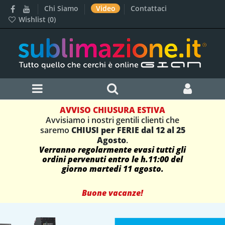
Chi Siamo
Video
Contattaci
Wishlist (
0
)
AVVISO CHIUSURA ESTIVA
Avvisiamo i nostri gentili clienti che
saremo
CHIUSI per FERIE dal 12 al 25
Agosto
.
Verranno regolarmente evasi tutti gli
ordini pervenuti entro le h.11:00 del
giorno martedi 11 agosto.
Buone vacanze!