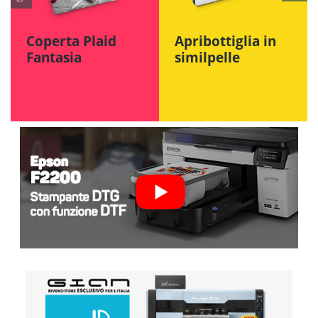
Coperta Plaid
Apribottiglia in
Fantasia
similpelle