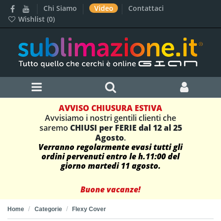
Chi Siamo
Video
Contattaci
Wishlist (
0
)
AVVISO CHIUSURA ESTIVA
Avvisiamo i nostri gentili clienti che
saremo
CHIUSI per FERIE dal 12 al 25
Agosto
.
Verranno regolarmente evasi tutti gli
ordini pervenuti entro le h.11:00 del
giorno martedi 11 agosto.
Buone vacanze!
Home
Categorie
Flexy Cover