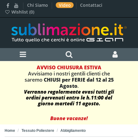
Chi Siamo
Video
Contattaci
Wishlist (
0
)
AVVISO CHIUSURA ESTIVA
Avvisiamo i nostri gentili clienti che
saremo
CHIUSI per FERIE dal 12 al 25
Agosto
.
Verranno regolarmente evasi tutti gli
ordini pervenuti entro le h.11:00 del
giorno martedi 11 agosto.
Buone vacanze!
Home
Tessuto Poliestere
Abbigliamento