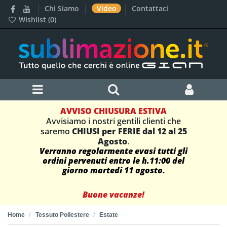
Chi Siamo
Video
Contattaci
Wishlist (
0
)
AVVISO CHIUSURA ESTIVA
Avvisiamo i nostri gentili clienti che
saremo
CHIUSI per FERIE dal 12 al 25
Agosto
.
Verranno regolarmente evasi tutti gli
ordini pervenuti entro le h.11:00 del
giorno martedi 11 agosto.
Buone vacanze!
Home
Tessuto Poliestere
Estate