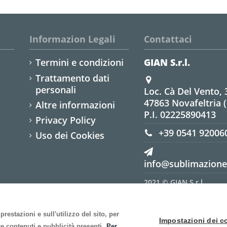
Informazion Legali
Contattaci
Termini e condizioni
GIAN S.r.l.
Trattamento dati
personali
Loc. Cà Del Vento, 
47863 Novafeltria 
Altre informazioni
P.I. 02225890413
Privacy Policy
+39 0541 92006
Uso dei Cookies
info@sublimazione.
2021 © GIAN S.r.l.
Tutti i diritti riservati
restazioni e sull'utilizzo del sito, per
Impostazioni dei c
e contenuti e pubblicità presenti.
Per