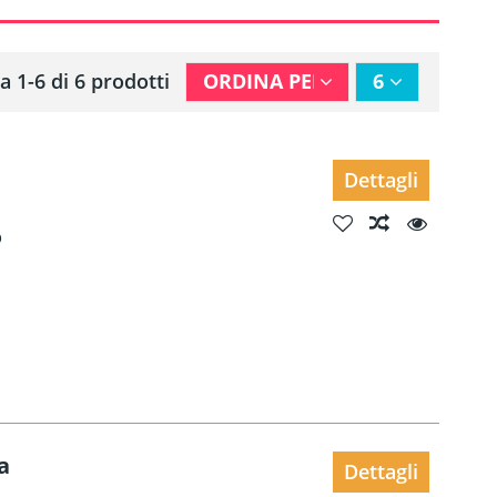
a 1-6 di 6 prodotti
ORDINA PER
6
Dettagli
o
a
Dettagli