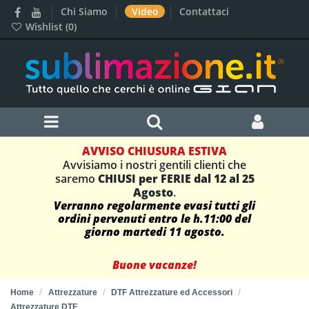
Chi Siamo
Video
Contattaci
Wishlist (
0
)
AVVISO CHIUSURA ESTIVA
Avvisiamo i nostri gentili clienti che
saremo
CHIUSI per FERIE dal 12 al 25
Agosto
.
Verranno regolarmente evasi tutti gli
ordini pervenuti entro le h.11:00 del
giorno martedi 11 agosto.
Buone vacanze!
Home
Attrezzature
DTF Attrezzature ed Accessori
Attrezzature DTF