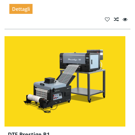
Dettagli
DTF Prestige R1