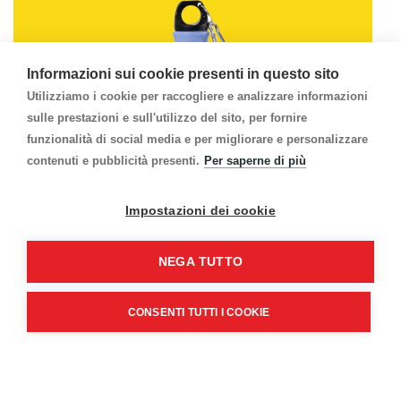
Informazioni sui cookie presenti in questo sito
Utilizziamo i cookie per raccogliere e analizzare informazioni
sulle prestazioni e sull'utilizzo del sito, per fornire
funzionalità di social media e per migliorare e personalizzare
contenuti e pubblicità presenti.
Per saperne di più
Impostazioni dei cookie
NEGA TUTTO
Borraccia Water Bottle in Alluminio
10.BOWB
CONSENTI TUTTI I COOKIE
Articoli in Promo! VALIDA FINO AD ESAURIMENTO
SCORTE ORDINA ORA!
Dettagli