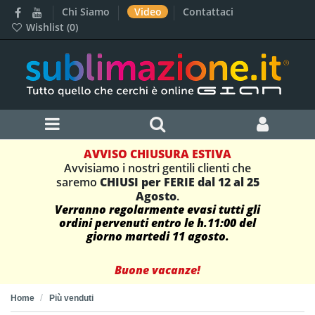
Chi Siamo
Video
Contattaci
Wishlist (
0
)
AVVISO CHIUSURA ESTIVA
Avvisiamo i nostri gentili clienti che
saremo
CHIUSI per FERIE dal 12 al 25
Agosto
.
Verranno regolarmente evasi tutti gli
ordini pervenuti entro le h.11:00 del
giorno martedi 11 agosto.
Buone vacanze!
Home
Più venduti