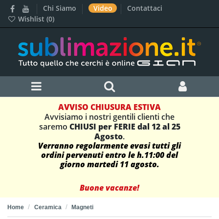
Chi Siamo
Video
Contattaci
Wishlist (
0
)
AVVISO CHIUSURA ESTIVA
Avvisiamo i nostri gentili clienti che
saremo
CHIUSI per FERIE dal 12 al 25
Agosto
.
Verranno regolarmente evasi tutti gli
ordini pervenuti entro le h.11:00 del
giorno martedi 11 agosto.
Buone vacanze!
Home
Ceramica
Magneti