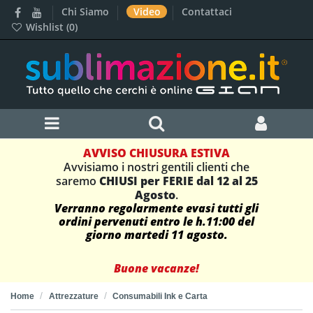
Chi Siamo
Video
Contattaci
Wishlist (
0
)
AVVISO CHIUSURA ESTIVA
Avvisiamo i nostri gentili clienti che
saremo
CHIUSI per FERIE dal 12 al 25
Agosto
.
Verranno regolarmente evasi tutti gli
ordini pervenuti entro le h.11:00 del
giorno martedi 11 agosto.
Buone vacanze!
Home
Attrezzature
Consumabili Ink e Carta