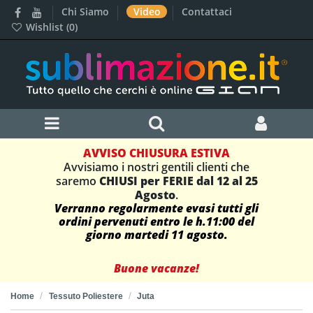
Chi Siamo
Video
Contattaci
Wishlist (
0
)
AVVISO CHIUSURA ESTIVA
Avvisiamo i nostri gentili clienti che
saremo
CHIUSI per FERIE dal 12 al 25
Agosto
.
Verranno regolarmente evasi tutti gli
ordini pervenuti entro le h.11:00 del
giorno martedi 11 agosto.
Buone vacanze!
Home
Tessuto Poliestere
Juta