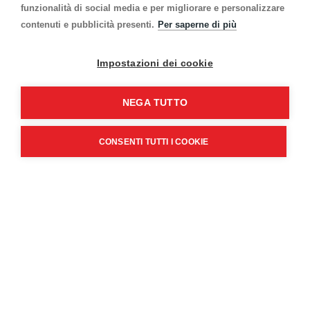
funzionalità di social media e per migliorare e personalizzare
contenuti e pubblicità presenti.
Per saperne di più
Impostazioni dei cookie
NEGA TUTTO
Presina Da Cucina in Juta
40.PRCUC
CONSENTI TUTTI I COOKIE
Lato rinforzato e trapuntato per maggiore
resistenza alle temperature
Dettagli