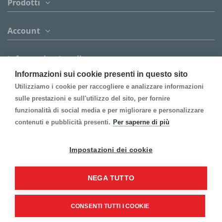
Prodotti
Account
Informazion Legali
Informazioni sui cookie presenti in questo sito
Contattaci
Utilizziamo i cookie per raccogliere e analizzare informazioni
sulle prestazioni e sull'utilizzo del sito, per fornire
funzionalità di social media e per migliorare e personalizzare
Follow us
contenuti e pubblicità presenti.
Per saperne di più
Inscrivi alla Newsletter
Impostazioni dei cookie
NEGA TUTTO
CONSENTI TUTTI I COOKIE
©2021 Gi-An S.r.l. - Tutti i diritti riservati.