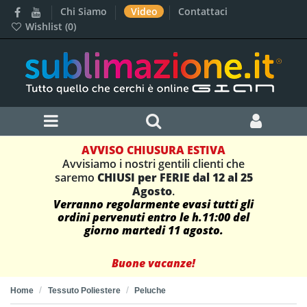
Chi Siamo
Video
Contattaci
Wishlist (
0
)
AVVISO CHIUSURA ESTIVA
Avvisiamo i nostri gentili clienti che
saremo
CHIUSI per FERIE dal 12 al 25
Agosto
.
Verranno regolarmente evasi tutti gli
ordini pervenuti entro le h.11:00 del
giorno martedi 11 agosto.
Buone vacanze!
Home
Tessuto Poliestere
Peluche