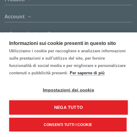
Account
Informazion Legali
Informazioni sui cookie presenti in questo sito
Contattaci
Utilizziamo i cookie per raccogliere e analizzare informazioni
sulle prestazioni e sull'utilizzo del sito, per fornire
funzionalità di social media e per migliorare e personalizzare
Follow us
contenuti e pubblicità presenti.
Per saperne di più
Inscrivi alla Newsletter
Impostazioni dei cookie
NEGA TUTTO
CONSENTI TUTTI I COOKIE
©2021 Gi-An S.r.l. - Tutti i diritti riservati.