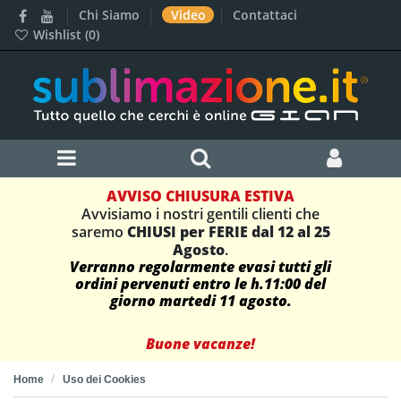
Chi Siamo
Video
Contattaci
Wishlist (
0
)
AVVISO CHIUSURA ESTIVA
Avvisiamo i nostri gentili clienti che
saremo
CHIUSI per FERIE dal 12 al 25
Agosto
.
Verranno regolarmente evasi tutti gli
ordini pervenuti entro le h.11:00 del
giorno martedi 11 agosto.
Buone vacanze!
Home
Uso dei Cookies