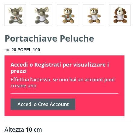
Portachiave Peluche
20.POPEL.100
SKU
Accedi o Registrati per visualizzare i
prezzi
Effettua l’accesso, se non hai un account puoi
creane uno
Accedi o Crea Account
Altezza 10 cm