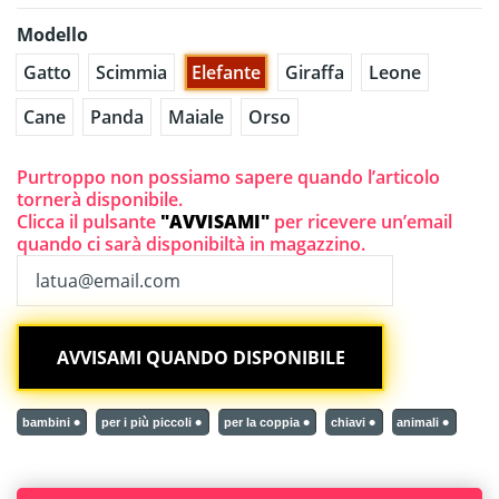
Modello
Gatto
Scimmia
Elefante
Giraffa
Leone
Cane
Panda
Maiale
Orso
Purtroppo non possiamo sapere quando l’articolo
tornerà disponibile.
Clicca il pulsante
"AVVISAMI"
per ricevere un’email
quando ci sarà disponibiltà in magazzino.
bambini
per i più piccoli
per la coppia
chiavi
animali