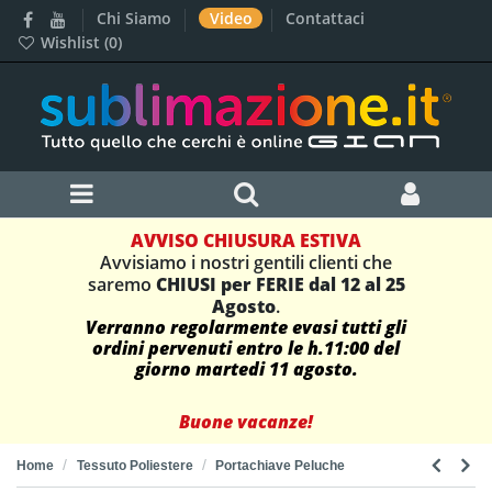
Chi Siamo
Video
Contattaci
Wishlist (
0
)
AVVISO CHIUSURA ESTIVA
Avvisiamo i nostri gentili clienti che
saremo
CHIUSI per FERIE dal 12 al 25
Agosto
.
Verranno regolarmente evasi tutti gli
ordini pervenuti entro le h.11:00 del
giorno martedi 11 agosto.
Buone vacanze!
Home
Tessuto Poliestere
Portachiave Peluche