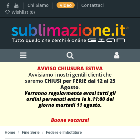
Chi Siamo
Video
Contattaci
Wishlist (
0
)
AVVISO CHIUSURA ESTIVA
Avvisiamo i nostri gentili clienti che
saremo
CHIUSI per FERIE dal 12 al 25
Agosto
.
Verranno regolarmente evasi tutti gli
ordini pervenuti entro le h.11:00 del
giorno martedi 11 agosto.
Buone vacanze!
Home
Fine Serie
Federe e Imbottiture