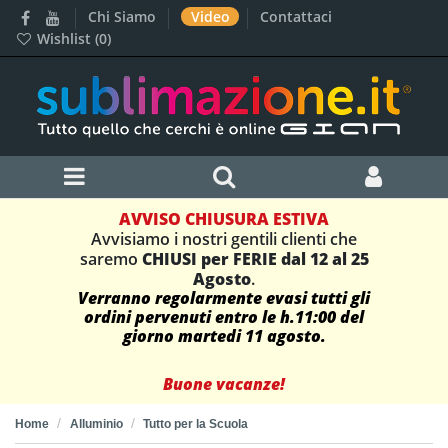
Chi Siamo
Video
Contattaci
Wishlist (
0
)
AVVISO CHIUSURA ESTIVA
Avvisiamo i nostri gentili clienti che
saremo
CHIUSI per FERIE dal 12 al 25
Agosto
.
Verranno regolarmente evasi tutti gli
ordini pervenuti entro le h.11:00 del
giorno martedi 11 agosto.
Buone vacanze!
Home
Alluminio
Tutto per la Scuola