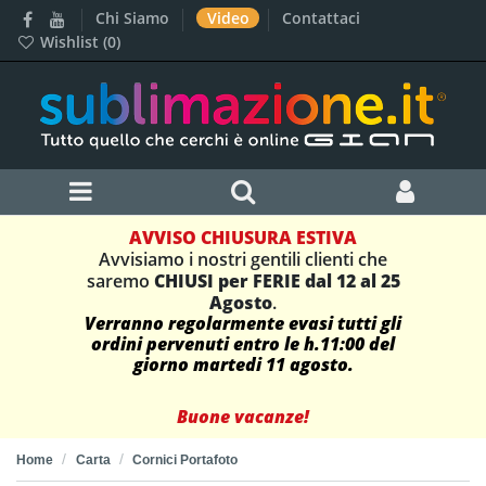
Chi Siamo
Video
Contattaci
Wishlist (
0
)
AVVISO CHIUSURA ESTIVA
Avvisiamo i nostri gentili clienti che
saremo
CHIUSI per FERIE dal 12 al 25
Agosto
.
Verranno regolarmente evasi tutti gli
ordini pervenuti entro le h.11:00 del
giorno martedi 11 agosto.
Buone vacanze!
Home
Carta
Cornici Portafoto