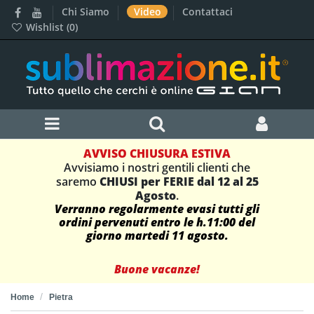
Chi Siamo
Video
Contattaci
Wishlist (
0
)
AVVISO CHIUSURA ESTIVA
Avvisiamo i nostri gentili clienti che
saremo
CHIUSI per FERIE dal 12 al 25
Agosto
.
Verranno regolarmente evasi tutti gli
ordini pervenuti entro le h.11:00 del
giorno martedi 11 agosto.
Buone vacanze!
Home
Pietra