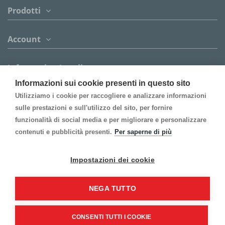
Prodotti
Account
Informazion Legali
Informazioni sui cookie presenti in questo sito
Contattaci
Utilizziamo i cookie per raccogliere e analizzare informazioni
sulle prestazioni e sull'utilizzo del sito, per fornire
funzionalità di social media e per migliorare e personalizzare
Follow us
contenuti e pubblicità presenti.
Per saperne di più
Inscrivi alla Newsletter
Impostazioni dei cookie
NEGA TUTTO
CONSENTI TUTTI I COOKIE
©2021 Gi-An S.r.l. - Tutti i diritti riservati.