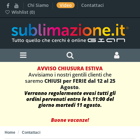
Chi Siamo
Video
Contattaci
Wishlist (
0
)
AVVISO CHIUSURA ESTIVA
Avvisiamo i nostri gentili clienti che
saremo
CHIUSI per FERIE dal 12 al 25
Agosto
.
Verranno regolarmente evasi tutti gli
ordini pervenuti entro le h.11:00 del
giorno martedi 11 agosto.
Buone vacanze!
Home
Contattaci