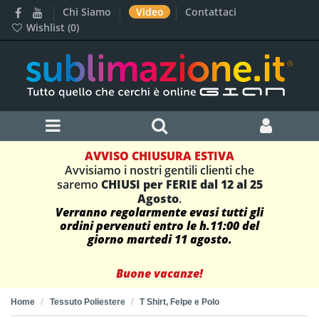
Chi Siamo
Video
Contattaci
Wishlist (
0
)
AVVISO CHIUSURA ESTIVA
Avvisiamo i nostri gentili clienti che
saremo
CHIUSI per FERIE dal 12 al 25
Agosto
.
Verranno regolarmente evasi tutti gli
ordini pervenuti entro le h.11:00 del
giorno martedi 11 agosto.
Buone vacanze!
Home
Tessuto Poliestere
T Shirt, Felpe e Polo