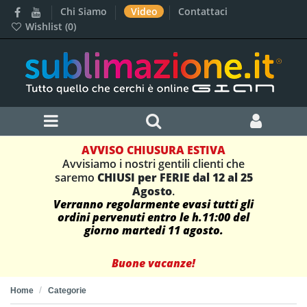
Chi Siamo
Video
Contattaci
Wishlist (
0
)
AVVISO CHIUSURA ESTIVA
Avvisiamo i nostri gentili clienti che
saremo
CHIUSI per FERIE dal 12 al 25
Agosto
.
Verranno regolarmente evasi tutti gli
ordini pervenuti entro le h.11:00 del
giorno martedi 11 agosto.
Buone vacanze!
Home
Categorie