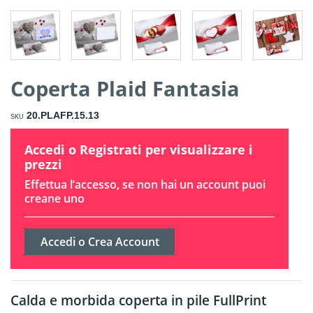
Coperta Plaid Fantasia
20.PLAFP.15.13
SKU
Accedi o Registrati per visualizzare i
prezzi
Effettua l’accesso, se non hai un account puoi
creane uno
Accedi o Crea Account
Calda e morbida coperta in pile FullPrint