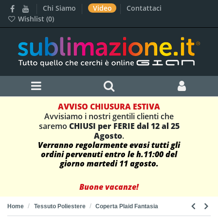
Chi Siamo
Video
Contattaci
Wishlist (
0
)
AVVISO CHIUSURA ESTIVA
Avvisiamo i nostri gentili clienti che
saremo
CHIUSI per FERIE dal 12 al 25
Agosto
.
Verranno regolarmente evasi tutti gli
ordini pervenuti entro le h.11:00 del
giorno martedi 11 agosto.
Buone vacanze!
Home
Tessuto Poliestere
Coperta Plaid Fantasia