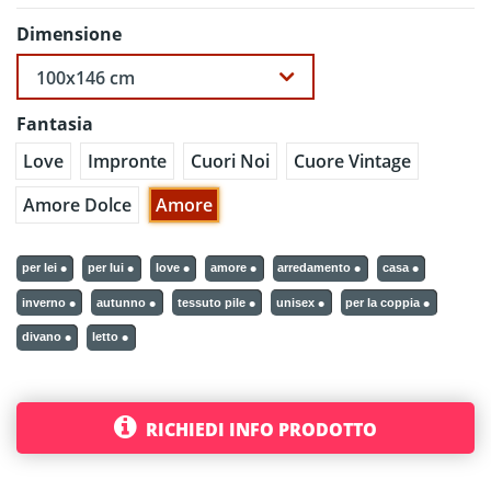
Dimensione
Fantasia
Love
Impronte
Cuori Noi
Cuore Vintage
Amore Dolce
Amore
per lei
per lui
love
amore
arredamento
casa
inverno
autunno
tessuto pile
unisex
per la coppia
divano
letto
RICHIEDI INFO PRODOTTO