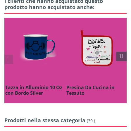
I clienti che hanno acquistato questo
prodotto hanno acquistato anche:
Tazza in Alluminio 10 Oz
Presina Da Cucina in
T
con Bordo Silver
Tessuto
Prodotti nella stessa categoria
(30 )