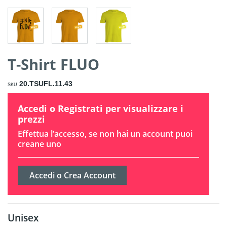
T-Shirt FLUO
20.TSUFL.11.43
SKU
Accedi o Registrati per visualizzare i
prezzi
Effettua l’accesso, se non hai un account puoi
creane uno
Accedi o Crea Account
Unisex