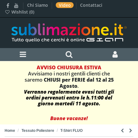
Chi Siamo
Video
Contattaci
Wishlist (
0
)
AVVISO CHIUSURA ESTIVA
Avvisiamo i nostri gentili clienti che
saremo
CHIUSI per FERIE dal 12 al 25
Agosto
.
Verranno regolarmente evasi tutti gli
ordini pervenuti entro le h.11:00 del
giorno martedi 11 agosto.
Buone vacanze!
Home
Tessuto Poliestere
T-Shirt FLUO