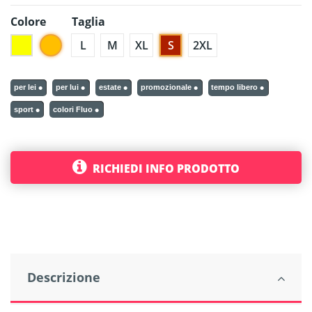
Colore
Taglia
Arancione Fluo
L
M
XL
S
2XL
Giallo Fluo
per lei
per lui
estate
promozionale
tempo libero
sport
colori Fluo
RICHIEDI INFO PRODOTTO
Descrizione