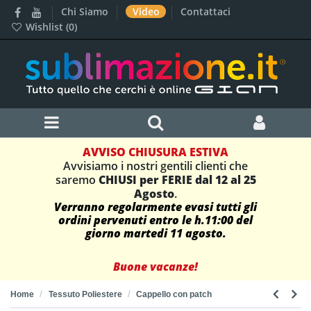
Chi Siamo
Video
Contattaci
Wishlist (
0
)
AVVISO CHIUSURA ESTIVA
Avvisiamo i nostri gentili clienti che
saremo
CHIUSI per FERIE dal 12 al 25
Agosto
.
Verranno regolarmente evasi tutti gli
ordini pervenuti entro le h.11:00 del
giorno martedi 11 agosto.
Buone vacanze!
Home
Tessuto Poliestere
Cappello con patch