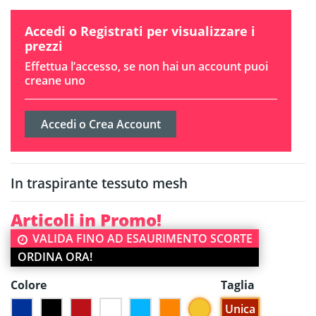
Accedi o Registrati per visualizzare i
prezzi
Effettua l’accesso, se non hai un account puoi
creane uno
Accedi o Crea Account
In traspirante tessuto mesh
Articoli in Promo!
VALIDA FINO AD ESAURIMENTO SCORTE
ORDINA ORA!
Colore
Taglia
Giallo
Unica
Blu
Nero
Rosso
Bianco
Azzurro
Arancione