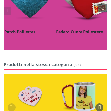
Patch Paillettes
Federa Cuore Poliestere
G
T
Prodotti nella stessa categoria
(30 )