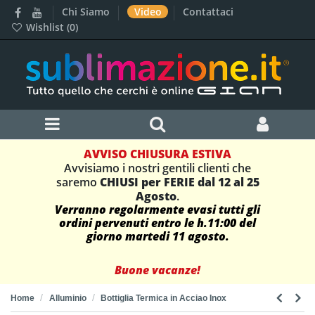
Chi Siamo
Video
Contattaci
Wishlist (
0
)
AVVISO CHIUSURA ESTIVA
Avvisiamo i nostri gentili clienti che
saremo
CHIUSI per FERIE dal 12 al 25
Agosto
.
Verranno regolarmente evasi tutti gli
ordini pervenuti entro le h.11:00 del
giorno martedi 11 agosto.
Buone vacanze!
Home
Alluminio
Bottiglia Termica in Acciao Inox