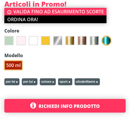
Articoli in Promo!
VALIDA FINO AD ESAURIMENTO SCORTE
ORDINA ORA!
Colore
Glitterata
Verde
Rosa
Bianco
Giallo
Argento
Glitterata Oro
Glitterata Oro Rosa
Glitterata Silver
Modello
500 ml
per lei
per lui
unisex
sport
ultrabrillante
RICHIEDI INFO PRODOTTO