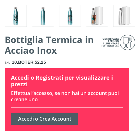
Bottiglia Termica in
Acciao Inox
10.BOTER.52.25
SKU
Accedi o Registrati per visualizzare i
prezzi
Effettua l’accesso, se non hai un account puoi
creane uno
Accedi o Crea Account