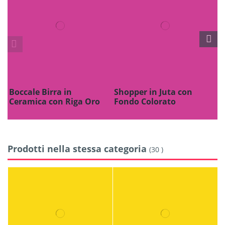
Boccale Birra in
Shopper in Juta con
A
Ceramica con Riga Oro
Fondo Colorato
Prodotti nella stessa categoria
(30 )