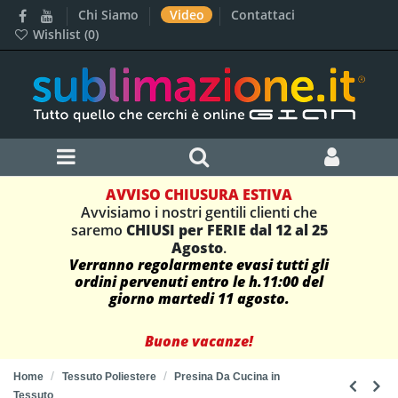
Chi Siamo
Video
Contattaci
Wishlist (
0
)
AVVISO CHIUSURA ESTIVA
Avvisiamo i nostri gentili clienti che
saremo
CHIUSI per FERIE dal 12 al 25
Agosto
.
Verranno regolarmente evasi tutti gli
ordini pervenuti entro le h.11:00 del
giorno martedi 11 agosto.
Buone vacanze!
Home
Tessuto Poliestere
Presina Da Cucina in
Tessuto