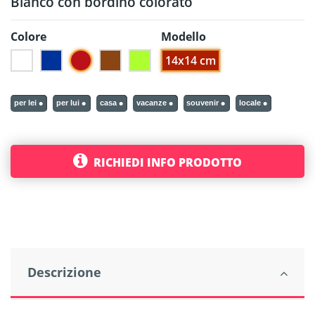
Bianco con bordino colorato
Colore
Modello
Bianco-Rosso
14x14 cm
Bianco
Bianco-Blu
Bianco-Marrone
Bianco-Lime
per lei
per lui
casa
vacanze
souvenir
locale
RICHIEDI INFO PRODOTTO
Descrizione