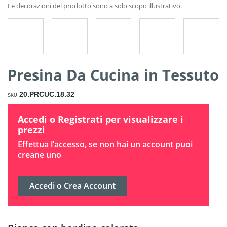
Presina Da Cucina in Tessuto
20.PRCUC.18.32
SKU
Accedi o Registrati per visualizzare i
prezzi
Effettua l’accesso, se non hai un account puoi
creane uno
Accedi o Crea Account