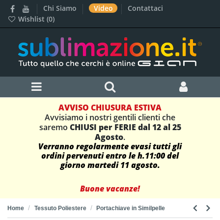
Chi Siamo
Video
Contattaci
Wishlist (
0
)
AVVISO CHIUSURA ESTIVA
Avvisiamo i nostri gentili clienti che
saremo
CHIUSI per FERIE dal 12 al 25
Agosto
.
Verranno regolarmente evasi tutti gli
ordini pervenuti entro le h.11:00 del
giorno martedi 11 agosto.
Buone vacanze!
Home
Tessuto Poliestere
Portachiave in Similpelle