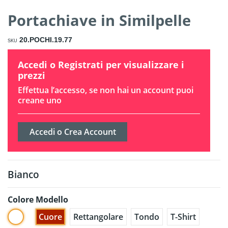
Portachiave in Similpelle
20.POCHI.19.77
SKU
Accedi o Registrati per visualizzare i
prezzi
Effettua l’accesso, se non hai un account puoi
creane uno
Accedi o Crea Account
Bianco
Colore
Modello
Bianco
Cuore
Rettangolare
Tondo
T-Shirt