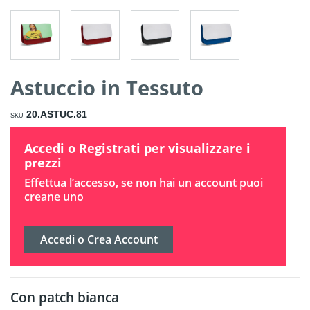
Astuccio in Tessuto
20.ASTUC.81
SKU
Accedi o Registrati per visualizzare i
prezzi
Effettua l’accesso, se non hai un account puoi
creane uno
Accedi o Crea Account
Con patch bianca