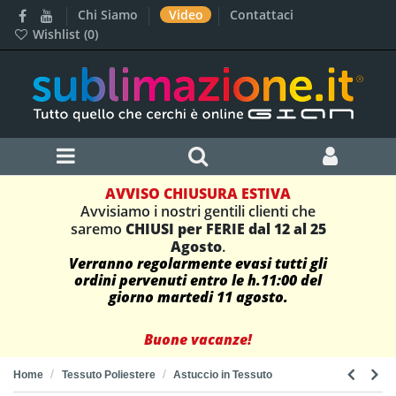
Chi Siamo
Video
Contattaci
Wishlist (
0
)
AVVISO CHIUSURA ESTIVA
Avvisiamo i nostri gentili clienti che
saremo
CHIUSI per FERIE dal 12 al 25
Agosto
.
Verranno regolarmente evasi tutti gli
ordini pervenuti entro le h.11:00 del
giorno martedi 11 agosto.
Buone vacanze!
Home
Tessuto Poliestere
Astuccio in Tessuto