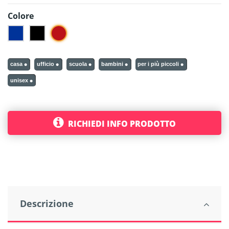
Colore
Rosso
Blu
Nero
casa
ufficio
scuola
bambini
per i più piccoli
unisex
RICHIEDI INFO PRODOTTO
Descrizione