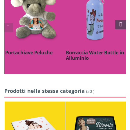
Portachiave Peluche
Borraccia Water Bottle in
P
Alluminio
B
Prodotti nella stessa categoria
(30 )