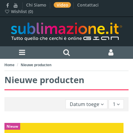
Chi Siamo
Video
Contattaci
Wishlist (
0
)
Home
Nieuwe producten
Nieuwe producten
Datum toegevoegd, nieuwst
1
Nieuw