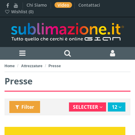
Chi Siamo
Video
Contattaci
Wishlist (
0
)
Home
Attrezzature
Presse
Presse
Filter
SELECTEER
12