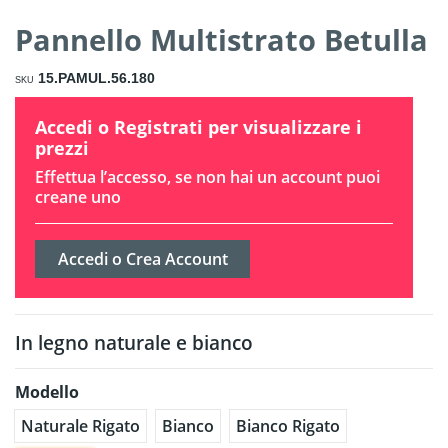
Pannello Multistrato Betulla
15.PAMUL.56.180
SKU
Accedi o Registrati per visualizzare i
prezzi
Effettua l’accesso, se non hai un account puoi
creane uno
Accedi o Crea Account
In legno naturale e bianco
Modello
Naturale Rigato
Bianco
Bianco Rigato