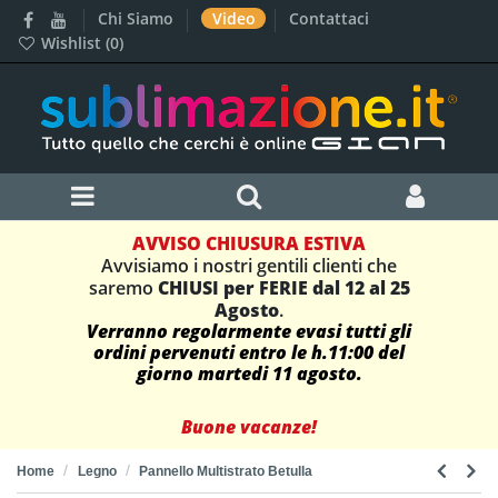
Chi Siamo
Video
Contattaci
Wishlist (
0
)
AVVISO CHIUSURA ESTIVA
Avvisiamo i nostri gentili clienti che
saremo
CHIUSI per FERIE dal 12 al 25
Agosto
.
Verranno regolarmente evasi tutti gli
ordini pervenuti entro le h.11:00 del
giorno martedi 11 agosto.
Buone vacanze!
Home
Legno
Pannello Multistrato Betulla