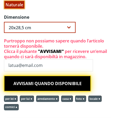
Naturale
Dimensione
Purtroppo non possiamo sapere quando l’articolo
tornerà disponibile.
Clicca il pulsante
"AVVISAMI"
per ricevere un’email
quando ci sarà disponibiltà in magazzino.
per lei
per lui
arredamento
casa
foto
locale
cornici