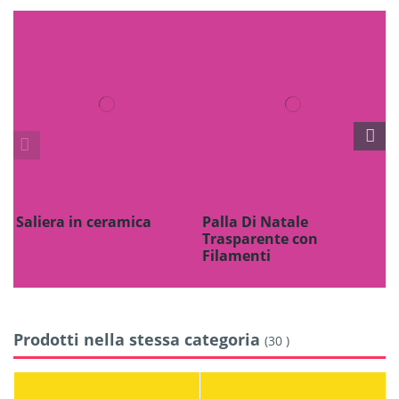
Saliera in ceramica
Palla Di Natale
F
Trasparente con
P
Filamenti
Prodotti nella stessa categoria
(30 )