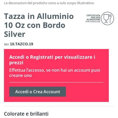
Tazza in Alluminio
10 Oz con Bordo
Silver
10.TAZCO.19
SKU
Accedi o Registrati per visualizzare i
prezzi
Effettua l’accesso, se non hai un account puoi
creane uno
Accedi o Crea Account
Colorate e brillanti