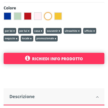
Colore
Bianco
Blu
Verde
Rosso
Rosa
Giallo
per lei
per lui
casa
souvenir
ultrawhite
ufficio
negozio
locale
promozionale
RICHIEDI INFO PRODOTTO
Descrizione