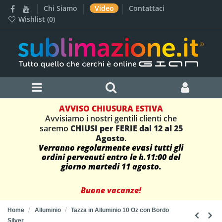
Chi Siamo
Video
Contattaci
Wishlist (
0
)
AVVISO CHIUSURA ESTIVA
Avvisiamo i nostri gentili clienti che
saremo
CHIUSI per FERIE dal 12 al 25
Agosto
.
Verranno regolarmente evasi tutti gli
ordini pervenuti entro le h.11:00 del
giorno martedi 11 agosto.
Buone vacanze!
Home
Alluminio
Tazza in Alluminio 10 Oz con Bordo
Silver